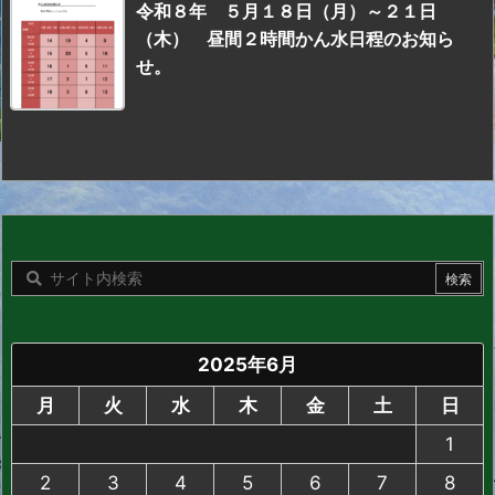
令和８年 ５月１８日（月）～２１日
（木） 昼間２時間かん水日程のお知ら
せ。
2025年6月
月
火
水
木
金
土
日
1
2
3
4
5
6
7
8