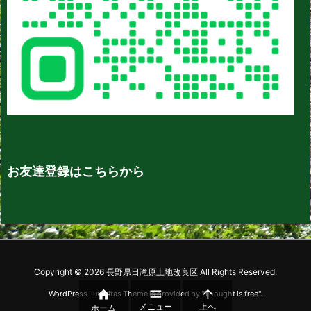
お友達登録はこちらから
Copyright ©
2026
長野県日滝原土地改良区
All Rights Reserved.



WordPress Luxeritas Theme is provided by "
Thought is free
".
メニュー
上へ
ホーム