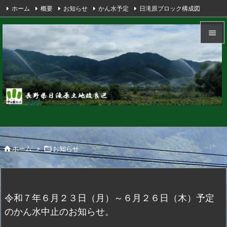
ホーム
概要
お知らせ
かん水予定
日滝原ブロック構成図
表示されている番号の見方
畑かん期間中雨量
アクセス
リンク


メニュ

サイド

前へ

次へ

ホーム
>

お知らせ

検索
令和７年６月２３日（月）～６月２６日（木）予定
のかん水中止のお知らせ。