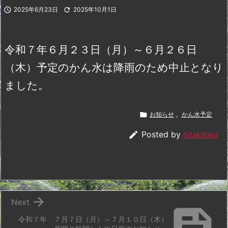

2025年6月23日

2025年10月1日
令和７年６月２３日（月）～６月２６日
（木）予定のかん水は降雨のため中止となり
ました。

お知らせ
,
かん水予定

Posted by
hitakihara

Next

令和７年 ７月７日（月）～７月１０日（木）